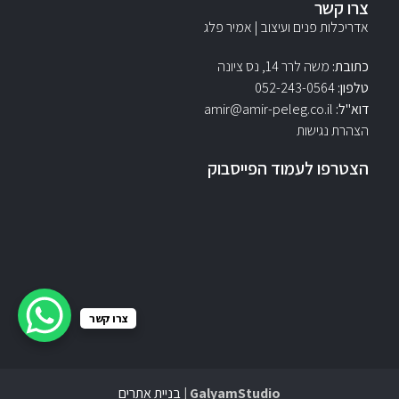
צרו קשר
אדריכלות פנים ועיצוב | אמיר פלג
כתובת:
משה לרר 14, נס ציונה
טלפון:
052-243-0564‏
דוא"ל:
amir@amir-peleg.co.il
הצהרת נגישות
הצטרפו לעמוד הפייסבוק
צרו קשר
GalyamStudio |
בניית אתרים