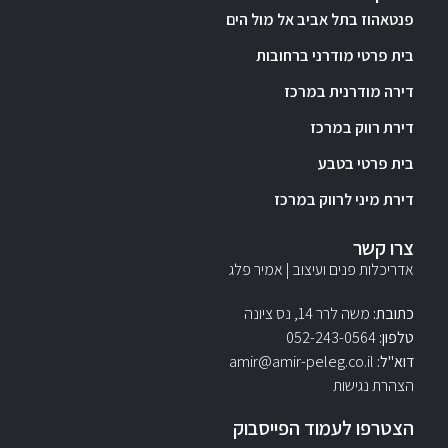
פנטאהוז בתל אביב אל מול הים
בית פרטי מודרני ברחובות
דירה מודרנית במרכז
דירת רווק במרכז
בית פרטי בטבע
דירת מיני לרווק במרכז
צרו קשר
אדריכלות פנים ועיצוב | אמיר פלג
כתובת:
משה לרר 14, נס ציונה
טלפון:
052-243-0564‏
דוא"ל:
amir@amir-peleg.co.il
הצהרת נגישות
הצטרפו לעמוד הפייסבוק