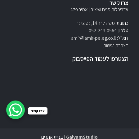
צרו קשר
אדריכלות פנים ועיצוב | אמיר פלג
כתובת:
משה לרר 14, נס ציונה
טלפון:
052-243-0564‏
דוא"ל:
amir@amir-peleg.co.il
הצהרת נגישות
הצטרפו לעמוד הפייסבוק
צרו קשר
GalyamStudio |
בניית אתרים